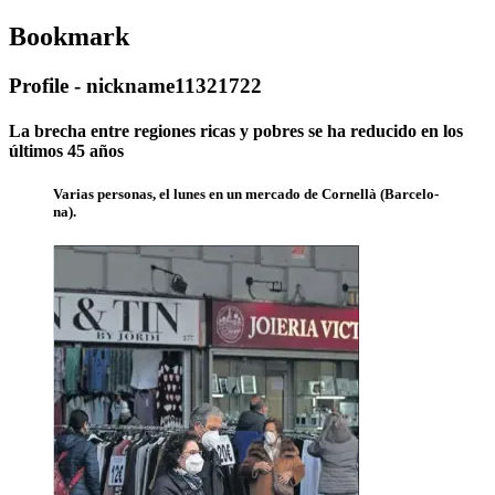
Bookmark
Profile - nickname11321722
La brecha entre regiones ricas y pobres se ha reducido en los
últimos 45 años
Va­rias per­so­nas, el lu­nes en un mer­ca­do de Cor­ne­llà (Bar­ce­lo­
na).