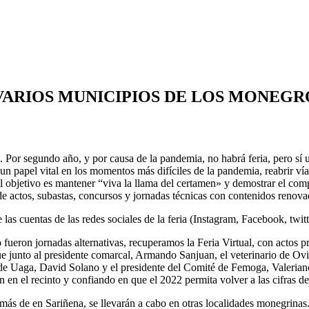
 VARIOS MUNICIPIOS DE LOS MONEGR
. Por segundo año, y por causa de la pandemia, no habrá feria, pero sí 
 un papel vital en los momentos más difíciles de la pandemia, reabrir ví
El objetivo es mantener “viva la llama del certamen» y demostrar el co
de actos, subastas, concursos y jornadas técnicas con contenidos renova
uentas de las redes sociales de la feria (Instagram, Facebook, twitter)
eron jornadas alternativas, recuperamos la Feria Virtual, con actos 
 que junto al presidente comarcal, Armando Sanjuan, el veterinario de
de Uaga, David Solano y el presidente del Comité de Femoga, Valeriano
 en el recinto y confiando en que el 2022 permita volver a las cifras de 
s de en Sariñena, se llevarán a cabo en otras localidades monegrinas