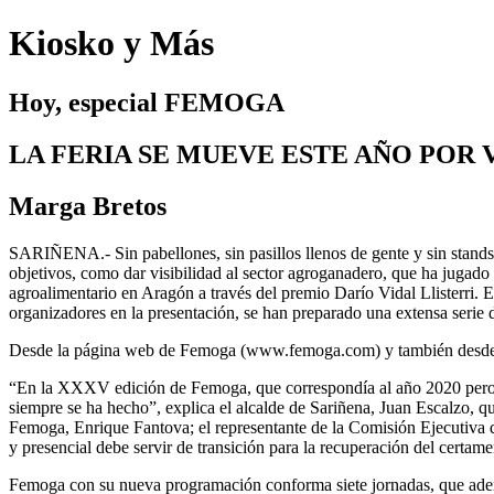
Kiosko y Más
Hoy, especial FEMOGA
LA FERIA SE MUEVE ESTE AÑO POR
Marga Bretos
SARIÑENA.- Sin pabellones, sin pasillos llenos de gente y sin stands
objetivos, como dar visibilidad al sector agroganadero, que ha jugado
agroalimentario en Aragón a través del premio Darío Vidal Llisterri. 
organizadores en la presentación, se han preparado una extensa serie 
Desde la página web de Femoga (www.femoga.com) y también desde las c
“En la XXXV edición de Femoga, que correspondía al año 2020 pero fu
siempre se ha hecho”, explica el alcalde de Sariñena, Juan Escalzo,
Femoga, Enrique Fantova; el representante de la Comisión Ejecutiva 
y presencial debe servir de transición para la recuperación del certamen
Femoga con su nueva programación conforma siete jornadas, que ademá