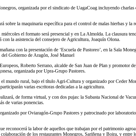
negros, organizada por el sindicato de UagaCoag incluyendo charlas e
rá sobre la maquinaria específica para el control de malas hierbas y la r
iércoles el formato será presencial y en La Almolda. La clausura tendrá
 con la asistencia del consejero de Agricultura, Joaquín Olona.
 mañana con la presentación de ‘Escuela de Pastoreo’, en la Sala Monegro
ia del Gobierno de Aragón, José Manuel
as Europeos, Roberto Serrano, alcalde de San Juan de Plan y promotor de
gonesa, organizada por Upra-Grupo Pastores.
en el mundo rural, bajo el título Agri-Cultura y organizado por Ceder Mo
articiparán varias escritoras dedicadas a la agricultura.
alizará, de forma virtual, y con dos pujas: la Subasta Nacional de Vacu
s de varias ponencias.
, organizado por Oviaragón-Grupo Pastores y patrocinado por laborator
 que reconocerá la labor de aquellos que trabajan por el patrimonio agro
colaboración de los restaurantes Monegros, Sariñena y Boira, y entre lo