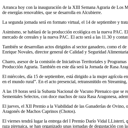
Arranca hoy con la inauguración de la XIII Semana Agraria de Los Mo
de energías renovables, que se desarrolla en Alcubierre.
La segunda jornada será en formato virtual, el 14 de septiembre y trata
Asimismo, se hablará de la producción ecológica en la nueva PAC. El m
mercado de cereales y la nueva PAC. El acto será a las 11.30 y contará
También se desarrollan actos dirigidos al sector ganadero, como el de
Enrique Novales, director general de Calidad y Seguridad Alimentar
Charro, asesor de la comisión de Iniciativas Territoriales y Program
Producción Agraria. También en este día será la Jornada de Rasa Ara
El miércoles, día 15 de septiembre, está dirigido a la mujer agrícola 
en el mundo rural”. En el acto presencial, retransmitido en Streaming, p
A las 19 horas será la Subasta Nacional de Vacuno Pirenaico que se re
Sementales Selectos, con doce machos de raza Rasa Aragonesa, ademá
El jueves, el XII Premio a la Viabilidad de las Ganaderías de Ovino
Aragonés de Machos Caprinos (Chotos).
El viernes tendrá lugar la entrega del I Premio Darío Vidal LListerri,
raza pirenaica, se han organizado unas jornadas de degustación con la 