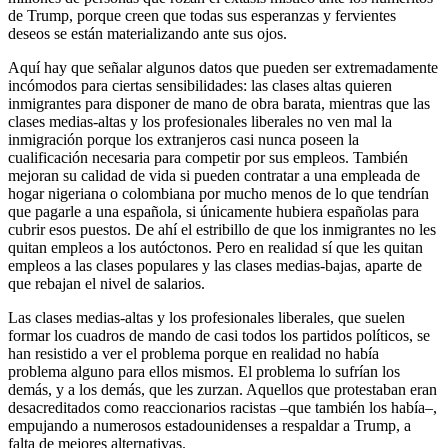
de Trump, porque creen que todas sus esperanzas y fervientes
deseos se están materializando ante sus ojos.
Aquí hay que señalar algunos datos que pueden ser extremadamente
incómodos para ciertas sensibilidades: las clases altas quieren
inmigrantes para disponer de mano de obra barata, mientras que las
clases medias-altas y los profesionales liberales no ven mal la
inmigración porque los extranjeros casi nunca poseen la
cualificación necesaria para competir por sus empleos. También
mejoran su calidad de vida si pueden contratar a una empleada de
hogar nigeriana o colombiana por mucho menos de lo que tendrían
que pagarle a una española, si únicamente hubiera españolas para
cubrir esos puestos. De ahí el estribillo de que los inmigrantes no les
quitan empleos a los autóctonos. Pero en realidad sí que les quitan
empleos a las clases populares y las clases medias-bajas, aparte de
que rebajan el nivel de salarios.
Las clases medias-altas y los profesionales liberales, que suelen
formar los cuadros de mando de casi todos los partidos políticos, se
han resistido a ver el problema porque en realidad no había
problema alguno para ellos mismos. El problema lo sufrían los
demás, y a los demás, que les zurzan. Aquellos que protestaban eran
desacreditados como reaccionarios racistas –que también los había–,
empujando a numerosos estadounidenses a respaldar a Trump, a
falta de mejores alternativas.