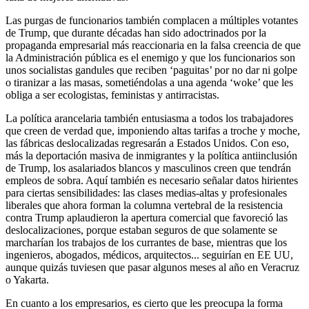
Las purgas de funcionarios también complacen a múltiples votantes
de Trump, que durante décadas han sido adoctrinados por la
propaganda empresarial más reaccionaria en la falsa creencia de que
la Administración pública es el enemigo y que los funcionarios son
unos socialistas gandules que reciben ‘paguitas’ por no dar ni golpe
o tiranizar a las masas, sometiéndolas a una agenda ‘woke’ que les
obliga a ser ecologistas, feministas y antirracistas.
La política arancelaria también entusiasma a todos los trabajadores
que creen de verdad que, imponiendo altas tarifas a troche y moche,
las fábricas deslocalizadas regresarán a Estados Unidos. Con eso,
más la deportación masiva de inmigrantes y la política antiinclusión
de Trump, los asalariados blancos y masculinos creen que tendrán
empleos de sobra. Aquí también es necesario señalar datos hirientes
para ciertas sensibilidades: las clases medias-altas y profesionales
liberales que ahora forman la columna vertebral de la resistencia
contra Trump aplaudieron la apertura comercial que favoreció las
deslocalizaciones, porque estaban seguros de que solamente se
marcharían los trabajos de los currantes de base, mientras que los
ingenieros, abogados, médicos, arquitectos... seguirían en EE UU,
aunque quizás tuviesen que pasar algunos meses al año en Veracruz
o Yakarta.
En cuanto a los empresarios, es cierto que les preocupa la forma