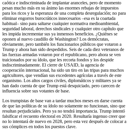
caótica e indiscriminada de implantar aranceles, pero de momento
pesan mucho más en su ánimo las enormes rebajas de impuestos
para los ricos y la esperanza de una completa desregulación; no para
eliminar engorros burocráticos innecesarios –esa es la coartada
habitual– sino para saltarse cualquier normativa medioambiental,
seguridad laboral, derechos sindicales y cualquier otro capítulo que
les impida incrementar sus ya inmensos beneficios. ¿Quiénes se
oponen al nuevo caudillo de Washington? Los demócratas,
obviamente, pero también los funcionarios públicos que votaron a
Trump y ahora han sido despedidos. Seis de cada diez veteranos de
las fuerzas armadas votaron por el republicano, pero ahora se ven
traicionados por su ídolo, que les recorta fondos y los despide
indiscriminadamente. El cierre de USAID, la agencia de
cooperación internacional, ha sido un tiro en las tripas para muchos
agricultores, que vendían sus excedentes agrícolas a través de este
organismo. Los altos cargos civiles, diplomáticos y militares ya se
han dado cuenta de que Trump está desquiciado, pero carecen de
influencia sobre sus votantes de base.
Los trumpistas de base van a tardar muchos meses en darse cuenta
de que las políticas de su ídolo no solamente no funcionan, sino que
resultan perjudiciales. Pero ya no tendrá importancia. Trump intentó
falsificar el recuento electoral en 2020. Resultaría ingenuo creer que
no lo intentará de nuevo en 2028, pero esta vez después de colocar a
sus cómplices en todos los puestos clave.